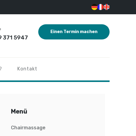
?
Einen Termin machen
9 371 5947
?
Kontakt
Menü
Chairmassage