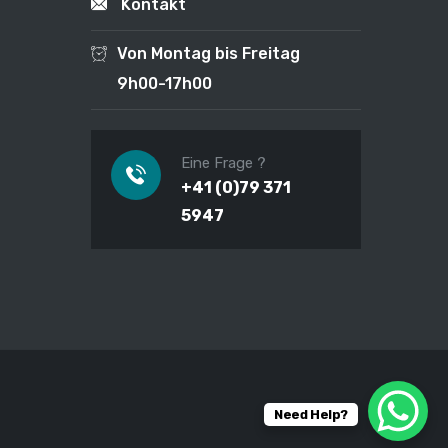
Kontakt
Von Montag bis Freitag
9h00-17h00
Eine Frage ?
+41 (0)79 371
5947
Need Help?