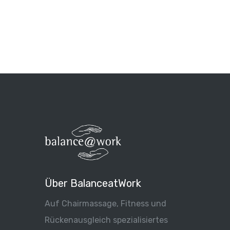
Über BalanceatWork
Auf Chairmassage, Fitness und
Rückenausgleich spezialisiertes